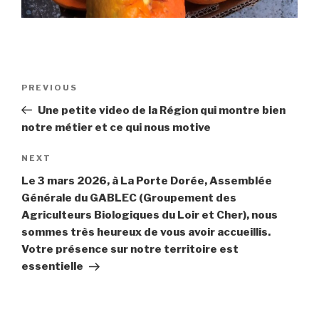
Post
PREVIOUS
Previous
navigation
Post
Une petite video de la Région qui montre bien
notre métier et ce qui nous motive
NEXT
Next
Post
Le 3 mars 2026, à La Porte Dorée, Assemblée
Générale du GABLEC (Groupement des
Agriculteurs Biologiques du Loir et Cher), nous
sommes très heureux de vous avoir accueillis.
Votre présence sur notre territoire est
essentielle